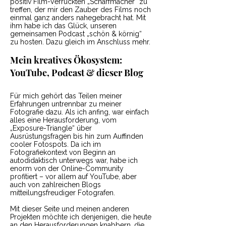
positiv Film-Verrückten „Scharfmacher“ zu
treffen, der mir den Zauber des Films noch
einmal ganz anders nahegebracht hat. Mit
ihm habe ich das Glück, unseren
gemeinsamen Podcast „schön & körnig“
zu hosten. Dazu gleich im Anschluss mehr.
Mein kreatives Ökosystem:
YouTube, Podcast & dieser Blog
Für mich gehört das Teilen meiner
Erfahrungen untrennbar zu meiner
Fotografie dazu. Als ich anfing, war einfach
alles eine Herausforderung, vom
„Exposure-Triangle“ über
Ausrüstungsfragen bis hin zum Auffinden
cooler Fotospots. Da ich im
Fotografiekontext von Beginn an
autodidaktisch unterwegs war, habe ich
enorm von der Online-Community
profitiert – vor allem auf YouTube, aber
auch von zahlreichen Blogs
mitteilungsfreudiger Fotografen.
Mit dieser Seite und meinen anderen
Projekten möchte ich denjenigen, die heute
an den Herausforderungen knabbern, die