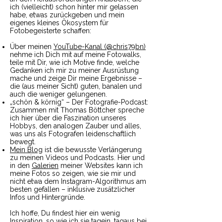
ich (vielleicht) schon hinter mir gelassen
habe, etwas zurückgeben und mein
eigenes kleines Ökosystem für
Fotobegeisterte schaffen:
Über meinen
YouTube-Kanal (@chris79bn)
nehme ich Dich mit auf meine Fotowalks,
teile mit Dir, wie ich Motive finde, welche
Gedanken ich mir zu meiner Ausrüstung
mache und zeige Dir meine Ergebnisse –
die (aus meiner Sicht) guten, banalen und
auch die weniger gelungenen.
„schön & körnig“ – Der Fotografie-Podcast:
Zusammen mit Thomas Böttcher spreche
ich hier über die Faszination unseres
Hobbys, den analogen Zauber und alles,
was uns als Fotografen leidenschaftlich
bewegt.
Mein Blog
ist die bewusste Verlängerung
zu meinen Videos und Podcasts. Hier und
in den
Galerien
meiner Websites kann ich
meine Fotos so zeigen, wie sie mir und
nicht etwa dem Instagram-Algorithmus am
besten gefallen – inklusive zusätzlicher
Infos und Hintergründe.
Ich hoffe, Du findest hier ein wenig
Inspiration, so wie ich sie tagein, tagaus bei