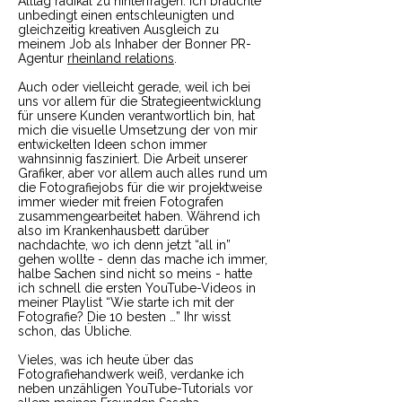
Alltag radikal zu hinterfragen. Ich brauchte
unbedingt einen entschleunigten und
gleichzeitig kreativen Ausgleich zu
meinem Job als Inhaber der Bonner PR-
Agentur
rheinland relations
.
Auch oder vielleicht gerade, weil ich bei
uns vor allem für die Strategieentwicklung
für unsere Kunden verantwortlich bin, hat
mich die visuelle Umsetzung der von mir
entwickelten Ideen schon immer
wahnsinnig fasziniert. Die Arbeit unserer
Grafiker, aber vor allem auch alles rund um
die Fotografiejobs für die wir projektweise
immer wieder mit freien Fotografen
zusammengearbeitet haben. Während ich
also im Krankenhausbett darüber
nachdachte, wo ich denn jetzt “all in”
gehen wollte - denn das mache ich immer,
halbe Sachen sind nicht so meins - hatte
ich schnell die ersten YouTube-Videos in
meiner Playlist “Wie starte ich mit der
Fotografie? Die 10 besten …” Ihr wisst
schon, das Übliche.
Vieles, was ich heute über das
Fotografiehandwerk weiß, verdanke ich
neben unzähligen YouTube-Tutorials vor