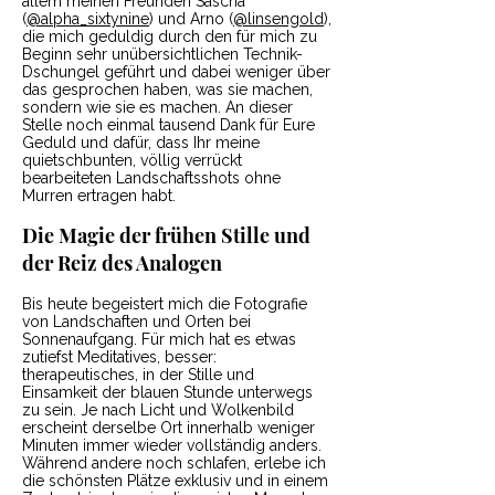
allem meinen Freunden Sascha
(
@alpha_sixtynine
) und Arno (
@linsengold
),
die mich geduldig durch den für mich zu
Beginn sehr unübersichtlichen Technik-
Dschungel geführt und dabei weniger über
das gesprochen haben, was sie machen,
sondern wie sie es machen. An dieser
Stelle noch einmal tausend Dank für Eure
Geduld und dafür, dass Ihr meine
quietschbunten, völlig verrückt
bearbeiteten Landschaftsshots ohne
Murren ertragen habt.
Die Magie der frühen Stille und
der Reiz des Analogen
Bis heute begeistert mich die Fotografie
von Landschaften und Orten bei
Sonnenaufgang. Für mich hat es etwas
zutiefst Meditatives, besser:
therapeutisches, in der Stille und
Einsamkeit der blauen Stunde unterwegs
zu sein. Je nach Licht und Wolkenbild
erscheint derselbe Ort innerhalb weniger
Minuten immer wieder vollständig anders.
Während andere noch schlafen, erlebe ich
die schönsten Plätze exklusiv und in einem